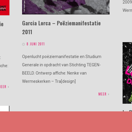
2009
Werm
Garcia Lorca – Poëziemanifestatie
ie
2011
8 JUNI 2011
Openlucht poëziemanifestatie en Studium
t
Generale in opdracht van Stichting TEGEN-
iche:
BEELD. Ontwerp affiche: Nenke van
Wermeskerken – Tra[design]
MEER
MEER
Le 
28