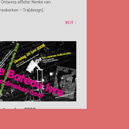
 Ontwerp affiche: Nenke van
eskerken – Tra[design]
MEER
Bateau Ivre 2008
 JUNI 2008