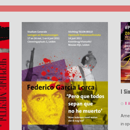
I S
8 
Amer
in o